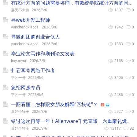
有统计方向的问题需要咨询，有数统学院统计方向的同学吗
夏天不太热
2026/8/6
1807
0
寻web开发工程师
yunchengxiaocai
2026/8/6
1942
0
寻微商团购创业合伙人
yunchengxiaocai
2026/8/6
1883
0
毕业论文写作和期刊论文发表
liuyaoyun
2026/8/6
2168
0
扌召耳甹网络工作者
平凡一哥
2026/8/6
3406
0
急招网赚专员
平凡一哥
2026/8/6
2486
0
一图看懂：怎样跟女朋友解释“区块链”？
瓜娃个锤子
2026/8/6
5527
0
错过这次再等一年！Alienware千元直降，六重豪礼燃爆双11！
瓜娃个锤子
2026/8/6
13117
32