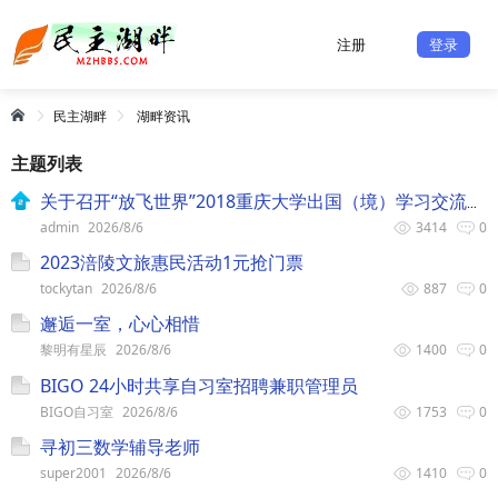
注册
登录
民主湖畔
湖畔资讯
主题列表
关于召开“放飞世界”2018重庆大学出国（境）学习交流项目宣讲会的通知
admin
2026/8/6
3414
0
2023涪陵文旅惠民活动1元抢门票
tockytan
2026/8/6
887
0
邂逅一室，心心相惜
黎明有星辰
2026/8/6
1400
0
BIGO 24小时共享自习室招聘兼职管理员
BIGO自习室
2026/8/6
1753
0
寻初三数学辅导老师
super2001
2026/8/6
1410
0