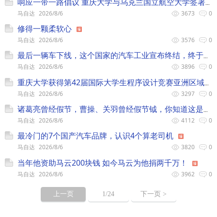
响应一带一路倡议 重庆大学与乌克兰国立航空大学签署合作谅解备忘录
马自达
2026/8/6
3673
0
修得一颗柔软心
马自达
2026/8/6
3576
0
最后一辆车下线，这个国家的汽车工业宣布终结，终于被美国搞垮了
马自达
2026/8/6
3896
0
重庆大学获得第42届国际大学生程序设计竞赛亚洲区域赛（西安站）金奖
马自达
2026/8/6
3297
0
诸葛亮曾经假节，曹操、关羽曾经假节钺，你知道这是什么意思么？
马自达
2026/8/6
4112
0
最冷门的7个国产汽车品牌，认识4个算老司机
马自达
2026/8/6
3820
0
当年他资助马云200块钱 如今马云为他捐两千万！
马自达
2026/8/6
3962
0
上一页
1
/24
下一页 >