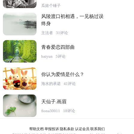
瓜娃个锤子
风陵渡口初相遇，一见杨过误
终身
主法者
31评论
青春爱恋四部曲
baiyun
5评论
你认为爱情是什么？
海水的承诺
41评论
天仙子.画眉
fiona30011
18评论
帮助文档
举报投诉
隐私条款
认证会员
联系我们