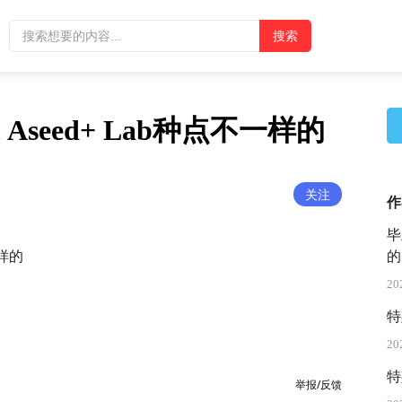
seed+ Lab种点不一样的
关注
作
毕
一样的
的
20
特
20
特
举报/反馈