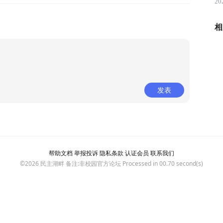
20
相
发表
帮助文档
举报投诉
隐私条款
认证会员
联系我们
©2026
民主湖畔
备注:非校园官方论坛 Processed in 00.70 second(s)