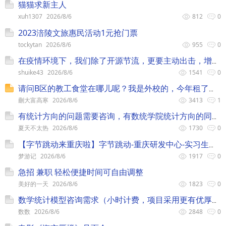
猫猫求新主人
xuh1307
2026/8/6
812
0
2023涪陵文旅惠民活动1元抢门票
tockytan
2026/8/6
955
0
在疫情环境下，我们除了开源节流，更要主动出击，增加被动收入！
shuike43
2026/8/6
1541
0
请问B区的教工食堂在哪儿呢？我是外校的，今年租了房子在B区准
蒯大富高寒
2026/8/6
3413
1
有统计方向的问题需要咨询，有数统学院统计方向的同学吗
夏天不太热
2026/8/6
1730
0
【字节跳动来重庆啦】字节跳动-重庆研发中心-实习生招聘
梦游记
2026/8/6
1917
0
急招 兼职 轻松便捷时间可自由调整
美好的一天
2026/8/6
1823
0
数学统计模型咨询需求（小时计费，项目采用更有优厚回报）
数数
2026/8/6
2848
0