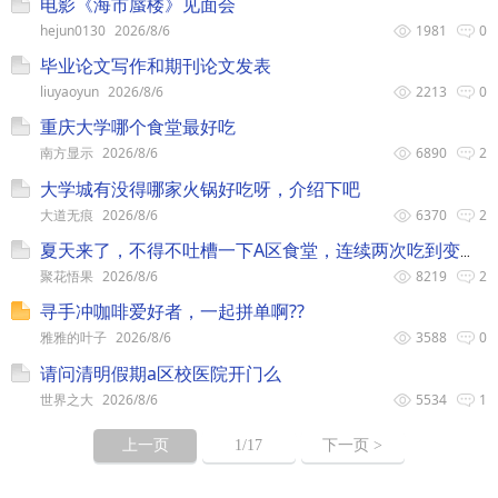
电影《海市蜃楼》见面会
hejun0130
2026/8/6
1981
0
毕业论文写作和期刊论文发表
liuyaoyun
2026/8/6
2213
0
重庆大学哪个食堂最好吃
南方显示
2026/8/6
6890
2
大学城有没得哪家火锅好吃呀，介绍下吧
大道无痕
2026/8/6
6370
2
夏天来了，不得不吐槽一下A区食堂，连续两次吃到变味的饭菜，学
聚花悟果
2026/8/6
8219
2
寻手冲咖啡爱好者，一起拼单啊??
雅雅的叶子
2026/8/6
3588
0
请问清明假期a区校医院开门么
世界之大
2026/8/6
5534
1
上一页
1
/17
下一页 >